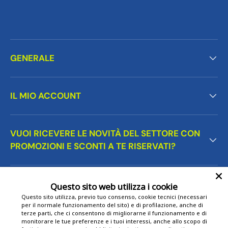
GENERALE
IL MIO ACCOUNT
VUOI RICEVERE LE NOVITÀ DEL SETTORE CON
PROMOZIONI E SCONTI A TE RISERVATI?
Questo sito web utilizza i cookie
Questo sito utilizza, previo tuo consenso, cookie tecnici (necessari
Metodi di pagamento accettati
per il normale funzionamento del sito) e di profilazione, anche di
terze parti, che ci consentono di migliorarne il funzionamento e di
monitorare le tue preferenze e i tuoi interessi, anche allo scopo di