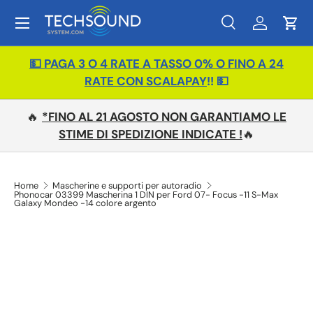
Menu
Passa ai contenuti
Cerca
Accedi
Carr
Cerca
Tipo prodotto
Tutto
💵 PAGA 3 O 4 RATE A TASSO 0% O FINO A 24
RATE CON SCALAPAY
!! 💵
🔥
*FINO AL 21 AGOSTO NON GARANTIAMO LE
STIME DI SPEDIZIONE INDICATE !
🔥
Home
Mascherine e supporti per autoradio
Phonocar 03399 Mascherina 1 DIN per Ford 07- Focus -11 S-Max
Galaxy Mondeo -14 colore argento