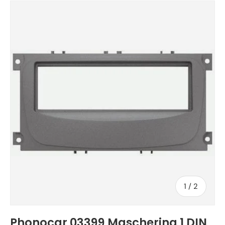
di
1
/
2
Phonocar 03399 Mascherina 1 DIN