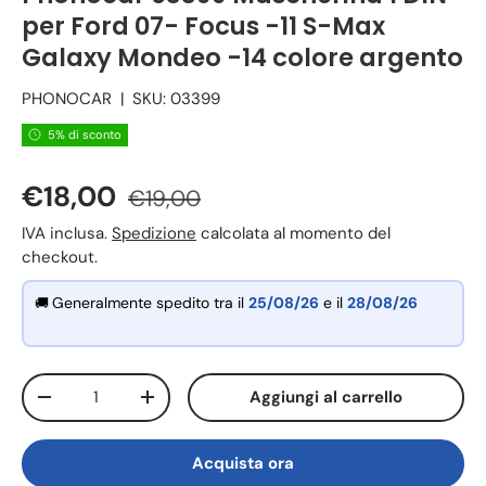
per Ford 07- Focus -11 S-Max
Galaxy Mondeo -14 colore argento
PHONOCAR
|
SKU:
03399
5% di sconto
€18,00
€19,00
IVA inclusa.
Spedizione
calcolata al momento del
checkout.
Generalmente spedito tra il
25/08/26
e il
28/08/26
🚚
Q.tà
Aggiungi al carrello
-
+
Acquista ora